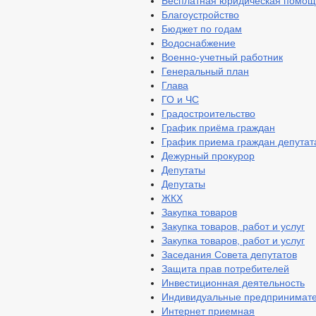
Бесплатная юридическая помощ
Благоустройство
Бюджет по годам
Водоснабжение
Военно-учетный работник
Генеральный план
Глава
ГО и ЧС
Градостроительство
График приёма граждан
График приема граждан депута
Дежурный прокурор
Депутаты
Депутаты
ЖКХ
Закупка товаров
Закупка товаров, работ и услуг
Закупка товаров, работ и услуг
Заседания Совета депутатов
Защита прав потребителей
Инвестиционная деятельность
Индивидуальные предпринимат
Интернет приемная