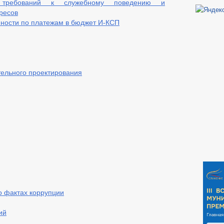
требований к служебному поведению и
ресов
ности по платежам в бюджет И-КСП
ельного проектирования
о фактах коррупции
ий