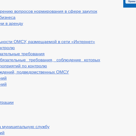
рению вопросов нормирования в сфере закупок
бизнеса
чи в аренду
ьности ОМСУ, размещаемой в сети «Интернет»
онтролю
зательные требования
язательные требования, соблюдение которых
роприятий по контролю
еждений, подведомственных ОМСУ
ний
ний
трации
а муниципальную службу
ий