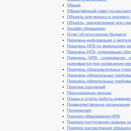
Общее
Общественный совет по рассмот
Объекты для малого и среднего 
Объекты, предлагаемые для сда
Онлайн обращение
Отчет об исполнении бюджета
Перечень информации о деятел
Перечень НПА по земельному к
Перечень НПА, содержащих обя
Перечень НПА, содержащих об
оценивается при проведении ме
Перечень образовательных учр
Перечень обязательных требова
Перечень обязательных требова
Перечни поручений
Персональные данные
Планы и отчеты работы админис
Подведомственные организации
Полномочия
Порядок обжалования НПА
Порядок поступления граждан н
Порядок рассмотрения обращен