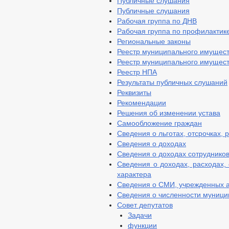
Публичные слушания
Публичные слушания
Рабочая группа по ДНВ
Рабочая группа по профилактик
Региональные законы
Реестр муниципального имущес
Реестр муниципального имущес
Реестр НПА
Результаты публичных слушаний
Реквизиты
Рекомендации
Решения об изменении устава
Самообложение граждан
Сведения о льготах, отсрочках, 
Сведения о доходах
Сведения о доходах сотруднико
Сведения о доходах, расходах,
характера
Сведения о СМИ, учрежденных 
Сведения о численности муниц
Совет депутатов
Задачи
функции