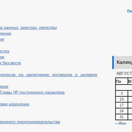
 данных, реестры, регистры
чении
ия
остях
ов
Кален
 без вести
АВГУСТ
нкурсов на заключение договоров о целевом
Пн
В
ерок
лавы ЧР постоянного характера
3
10
твия коррупции
17
24
31
среднего предпринемательства
« Июн