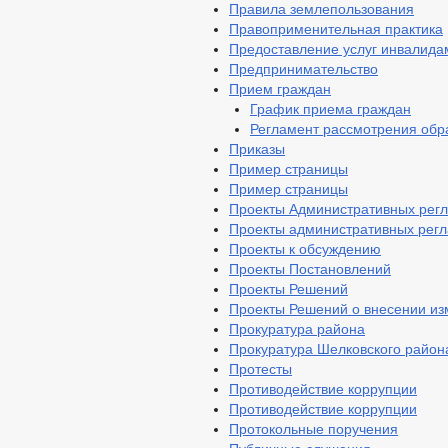
Правила землепользования
Правоприменительная практика
Предоставление услуг инвалида
Предпринимательство
Прием граждан
График приема граждан
Регламент рассмотрения об
Приказы
Пример страницы
Пример страницы
Проекты Административных рег
Проекты административных рег
Проекты к обсуждению
Проекты Постановлений
Проекты Решений
Проекты Решений о внесении из
Прокуратура района
Прокуратура Шелковского район
Протесты
Противодействие коррупции
Противодействие коррупции
Протокольные поручения