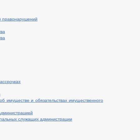
е правонарушений
тва
тва
рассрочках
в
 об имуществе и обязательствах имущественного
администрацией
ипальных служащих администрации