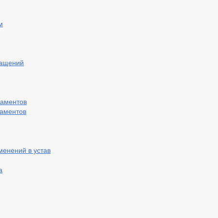
м
ращений
ламентов
ламентов
менений в устав
а