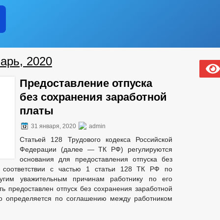
ИЗИТЫ
ПЕРСОНАЛЬНЫЕ ДАННЫЕ
ПЛАНЫ И ОТЧЕТЫ РАБОТЫ АДМИНИСТРАЦИИ
НОСТИ ОМСУ, РАЗМЕЩАЕМОЙ В СЕТИ «ИНТЕРНЕТ»
ЛАВЫ ЧР ПОСТОЯННОГО ХАРАКТЕРА
арь, 2020
Е
БЛАГОУСТРОЙСТВО
ГЕНЕРАЛЬНЫЙ ПЛАН
СХЕМ
ОНСТРУКЦИЙ
ПРАВИЛА ЗЕМЛЕПОЛЬЗОВАНИЯ И ЗАСТРОЙКИ
Предоставление отпуска
ТЕЛЬНОГО ПРОЕКТИРОВАНИЯ
_
без сохранения заработной
В
РЕЕСТР МУНИЦИПАЛЬНОГО ИМУЩЕСТВА
СТРУКТУРА, 
платы
ЦИПАЛЬНЫХ СЛУЖАЩИХ АДМИНИСТРАЦИИ
ЧЕНИИ
ПОРЯДОК ПОСТУПЛЕНИЯ ГРАЖДАН НА МУНИЦИПАЛЬНУЮ
31 января, 2020
admin
НАЯ ИНФОРМАЦИЯ
СВЕДЕНИЯ О ВАКАНТНЫХ ДОЛЖНОСТЯХ
Статьей 128 Трудового кодекса Российской
НОРМАТИВНО-ПРАВОВЫЕ АКТЫ
УСЛОВИЯ И РЕЗУЛЬТАТ
Федерации (далее — ТК РФ) регулируются
УДА
СОСТАВ ПОСЕЛЕНИЯ
СВЕДЕНИЯ О СМИ, УЧРЕЖДЕН
основания для предоставления отпуска без
АНИЙ
ПОДВЕДОМСТВЕННЫЕ ОРГАНИЗАЦИИ
ПРОТОКОЛЬ
 соответствии с частью 1 статьи 128 ТК РФ по
ЛИЧЕСТВО СУБЪЕКТОВ МАЛОГО И СРЕДНЕГО ПРЕДПРИНЕМАТЕЛЬСТВА
угим уважительным причинам работнику по его
ь предоставлен отпуск без сохранения заработной
 БИЗНЕСА
СВЕДЕНИЯ О ЛЬГОТАХ, ОТСРОЧКАХ, РАССРОЧКАХ
го определяется по соглашению между работником
ЧИ В АРЕНДУ
ИНФОРМАЦИОННАЯ ПОДДЕРЖКА
ИНФОРМА
Т
ОБОРОТ ТОВАРОВ, РАБОТ И УСЛУГ