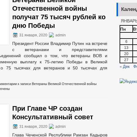
ЧНИ ПОРУЧЕНИЙ
2021
Отечественной войны
Кален
2019
2018
получат 75 тысяч рублей ко
ЯНВАРЬ
ОЕКТЫ РЕШЕНИЙ
ПРОЕКТЫ 
дню Победы
Пн
В
ОЕКТЫ РЕШЕНИЙ О ВНЕСЕНИИ ИЗМЕНЕНИЙ В УСТАВ
ЛАМЕНТОВ
31 января, 2020
_
admin
6
Й
ПЕРЕЧЕНЬ НПА, СОДЕРЖАЩИХ ОБЯЗАТЕЛЬНЫЕ ТРЕБОВАНИЯ
Президент России Владимир Путин на встрече
13
с ветеранами и представителями
ПОСТАНОВЛЕНИЯ АДМИНИСТРАЦИИ
РАСПОРЯЖЕНИЯ А
20
бъединений сообщил о том, что ветераны ВОВ и
РЕЕСТР НПА
ПОРЯДОК ОБЖАЛОВАНИЯ НПА
ПУБЛИЧНЫЕ
27
ременную выплату к 75-летию Победы в Великой
« Дек
Ф
 о 75 тысячах для ветеранов и 50 тысячах для
БЮДЖЕТА
_
мментарии
к записи Ветераны Великой Отечественной войны
ЕНИЕ УСЛУГ ИНВАЛИДАМ
ПРОЕКТЫ АДМИНИСТРАТИВНЫХ РЕГ
ючены
МУНИЦИПАЛЬНЫХ УСЛУГ
МУНИЦИПАЛЬНЫЕ УСЛУГИ
ЗАТЕЛЬНЫЕ ТРЕБОВАНИЯ, СОБЛЮДЕНИЕ КОТОРЫХ ОЦЕНИВАЕТСЯ ПРИ
При Главе ЧР создан
НТРОЛЮ
Консультативный совет
Е
ИНТЕРНЕТ ПРИЕМНАЯ
ГРАФИК ПРИЕМА ГРАЖДАН
Й ГРАЖДАН
ФОРМА ОБРАЩЕНИЙ И ЗАЯВЛЕНИЙ
ПОРЯДО
31 января, 2020
admin
ОТРЕНИЯ ОБРАЩЕНИЙ
Глава Чеченской Республики Рамзан Кадыров