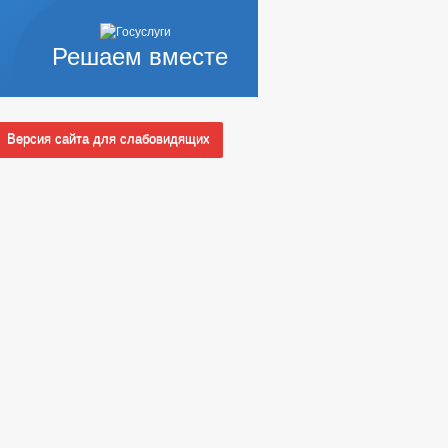
Решаем вместе
А ТЕПЛОСНАБЖЕНИЯ
Версия сайта для слабовидящих
ПОЛНОМОЧИЯ, ЗАДАЧИ И ФУНКЦИИ
 СЛУЖБУ
Ы КОНКУРСОВ
_
НЫХ АДМИНИСТРАЦИЕЙ
НЫЕ ПОРУЧЕНИЯ
ЦИОННЫЕ МАТЕРИАЛЫ