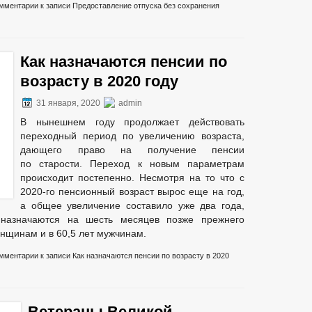
ОЯНИЕ СУБЪЕКТОВ
ЗАКУПКА ТОВАРОВ, РАБОТ И УСЛУГ
мментарии
к записи Предоставление отпуска без сохранения
ИНДИВИДУАЛЬНЫЕ ПРЕДПРИНИМАТЕЛИ
КООРДИНАЦИО
МЕСТНЫЕ НАЛОГИ
СТАТИСТИЧЕСКИЕ ДАННЫЕ
НОТАРИ
АЖДАН
Как назначаются пенсии по
 АНК
РАБОЧАЯ ГРУППА АТК
ТАРИФНАЯ КОМИССИЯ
возрасту в 2020 году
РЕКОМЕНДАЦИИ
ПРОТИВОДЕЙСТВИЕ КОРРУП
КЕ ПРАВОНАРУШЕНИЙ
31 января, 2020
admin
ННОСТИ ПО ПЛАТЕЖАМ В БЮДЖЕТ И-КСП
В нынешнем году продолжает действовать
ТРЕНИЮ ВОПРОСОВ НОРМИРОВАНИЯ В СФЕРЕ ЗАКУПОК
переходный период по увеличению возраста,
 БЕЗ ВЕСТИ
ТЕКСТЫ ОФИЦИАЛЬНЫХ ВЫСТУПЛЕНИЙ И ЗАЯВЛЕ
дающего право на получение пенсии
по старости. Переход к новым параметрам
КА ТОВАРОВ, РАБОТ И УСЛУГ
ИНФОРМАЦИЯ О РЕЗУЛЬТАТАХ ПР
происходит постепенно. Несмотря на то что с
СТРУКТУРА, ПОЛНОМОЧИЯ, ЗАДАЧИ И ФУНКЦИИ
ЗАСЕДАНИЯ СОВ
2020-го пенсионный возраст вырос еще на год,
ГРАЖДАН
СВЕДЕНИЯ О ДОХОДАХ ДЕПУТАТОВ
а общее увеличение составило уже два года,
ЕКТ — МУНИЦИПАЛЬНЫЙ ДЕПУТАТ
РЕЕСТР НПА
НОМЕНК
 назначаются на шесть месяцев позже прежнего
ПРАВОПРИМЕНИТЕЛЬНАЯ ПРАКТИКА
ИНЫЕ АКТЫ В СФЕРЕ 
енщинам и в 60,5 лет мужчинам.
РРУПЦИОННАЯ ЭКСПЕРТИЗА
МЕТОДИЧЕСКИЕ МАТЕРИАЛЫ
мментарии
к записи Как назначаются пенсии по возрасту в 2020
ДОКУМЕНТОВ, СВЯЗАННЫХ С ПРОТИВОДЕЙСТВИЕМ КОРРУПЦИИ, ДЛЯ 
 ОБ ИМУЩЕСТВЕ И ОБЯЗАТЕЛЬСТВАХ ИМУЩЕСТВЕННОГО ХАРАКТЕРА
ВАНИЙ К СЛУЖЕБНОМУ ПОВЕДЕНИЮ И УРЕГУЛИРОВАНИЮ КОНФЛИКТА 
Ветераны Великой
О ФАКТАХ КОРРУПЦИИ
_