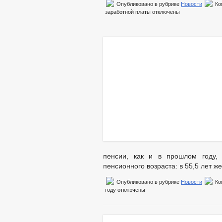
ФИНАНСОВО-ЭКОНОМИЧЕСКОЕ СОСТ
Опубликовано в рубрике
Новости
Ко
заработной платы
отключены
СОВЕТ ПО ПРЕДПРИНИМАТЕЛЬСТВУ
МУНИЦИПАЛЬНЫЙ КОНТРОЛЬ
НОМЕНКЛАТУРА ДЕЛ
СХОД ГР
КОМИССИИ
РАБОЧАЯ ГРУППА
РАБОЧАЯ ГРУППА ПО ПРОФИЛАКТИ
КОМИССИЯ ПО СПИСАНИЮ ЗАДОЛЖЕ
ОБЩЕСТВЕННЫЙ СОВЕТ ПО РАССМО
ИНФОРМАЦИЯ О ЛИЦАХ, ПРОПАВШИХ
ЦЕЛЕВЫЕ ПРОГРАММЫ
ЗАКУП
ДЕПУТАТЫ
СОВЕТ ДЕПУТАТОВ
ГРАФИК ПРИЕМА 
СОЦИАЛЬНЫЙ ПРО
пенсии, как и в прошлом году,
НПА
пенсионного возраста: в 55,5 лет ж
ПРОТИВОДЕЙСТВИЕ КОРРУПЦИИ
АНТИКО
Опубликовано в рубрике
Новости
Ко
ФОРМЫ 
году
отключены
СВЕДЕНИЯ О ДОХОДАХ, РАСХОДАХ,
КОМИССИЯ ПО СОБЛЮДЕНИЮ ТРЕБО
ОБРАТНАЯ СВЯЗЬ ДЛЯ СООБЩЕНИЙ 