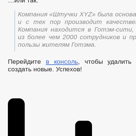
…или так:
Компания «Штучки XYZ» была основан
и с тех пор производит качестве
Компания находится в Готэм-сити
из более чем 2000 сотрудников и п
пользы жителям Готэма.
Перейдите
в консоль
, чтобы удалить
создать новые. Успехов!