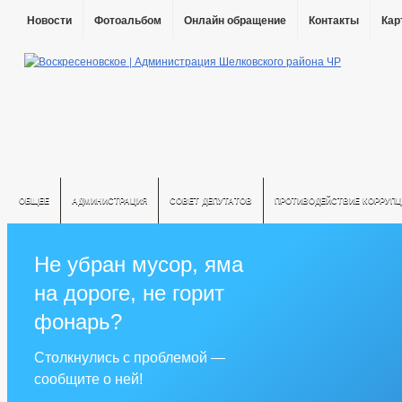
Новости
Фотоальбом
Онлайн обращение
Контакты
Кар
ОБЩЕЕ
АДМИНИСТРАЦИЯ
СОВЕТ ДЕПУТАТОВ
ПРОТИВОДЕЙСТВИЕ КОРРУПЦ
Не убран мусор, яма
на дороге, не горит
фонарь?
Столкнулись с проблемой —
сообщите о ней!