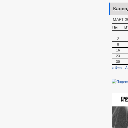
Кален
МАРТ 2
Пн
В
2
9
16
23
30
« Фев
А