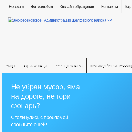
Новости
Фотоальбом
Онлайн обращение
Контакты
Кар
ОБЩЕЕ
АДМИНИСТРАЦИЯ
СОВЕТ ДЕПУТАТОВ
ПРОТИВОДЕЙСТВИЕ КОРРУПЦ
Не убран мусор, яма
на дороге, не горит
фонарь?
Столкнулись с проблемой —
сообщите о ней!