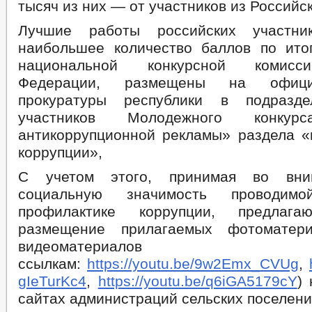
тысяч из них — от участников из Российс
Лучшие работы российских участни
наибольшее количество баллов по ито
национальной конкурсной комисс
Федерации, размещены на офици
прокуратуры республики в подразд
участников Молодежного конкур
антикоррупционной рекламы» раздела «
коррупции»,
С учетом этого, принимая во вни
социальную значимость проводи
профилактике коррупции, предлага
размещение прилагаемых фотоматер
видеоматериал
ссылкам:
https://youtu.be/9w2Emx_CVUg
,
gIeTurKc4
,
https://youtu.be/q6iGA5179cY
)
сайтах администраций сельских поселени