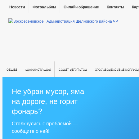
Новости
Фотоальбом
Онлайн обращение
Контакты
Кар
ОБЩЕЕ
АДМИНИСТРАЦИЯ
СОВЕТ ДЕПУТАТОВ
ПРОТИВОДЕЙСТВИЕ КОРРУПЦ
Не убран мусор, яма
на дороге, не горит
фонарь?
Столкнулись с проблемой —
сообщите о ней!