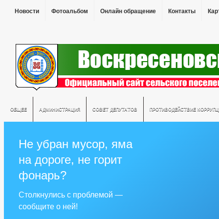
Новости
Фотоальбом
Онлайн обращение
Контакты
Кар
ОБЩЕЕ
АДМИНИСТРАЦИЯ
СОВЕТ ДЕПУТАТОВ
ПРОТИВОДЕЙСТВИЕ КОРРУПЦ
Не убран мусор, яма
на дороге, не горит
фонарь?
Столкнулись с проблемой —
сообщите о ней!