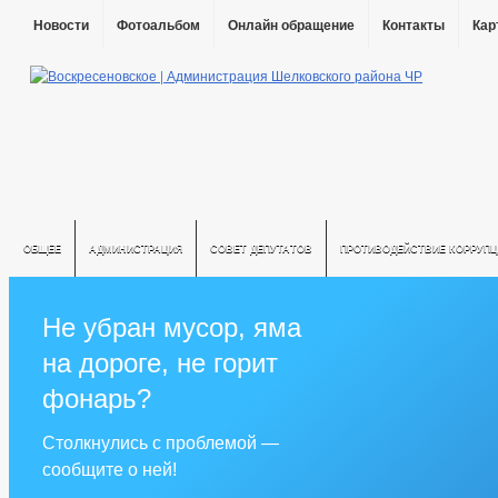
Новости
Фотоальбом
Онлайн обращение
Контакты
Кар
ОБЩЕЕ
АДМИНИСТРАЦИЯ
СОВЕТ ДЕПУТАТОВ
ПРОТИВОДЕЙСТВИЕ КОРРУПЦ
Не убран мусор, яма
на дороге, не горит
фонарь?
Столкнулись с проблемой —
сообщите о ней!