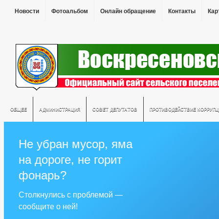
Новости
Фотоальбом
Онлайн обращение
Контакты
Кар
ОБЩЕЕ
АДМИНИСТРАЦИЯ
СОВЕТ ДЕПУТАТОВ
ПРОТИВОДЕЙСТВИЕ КОРРУПЦ
Не убран мусор, яма
на дороге, не горит
фонарь?
Столкнулись с проблемой —
сообщите о ней!