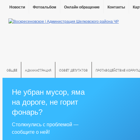
Новости
Фотоальбом
Онлайн обращение
Контакты
Кар
ОБЩЕЕ
АДМИНИСТРАЦИЯ
СОВЕТ ДЕПУТАТОВ
ПРОТИВОДЕЙСТВИЕ КОРРУПЦ
Не убран мусор, яма
на дороге, не горит
фонарь?
Столкнулись с проблемой —
сообщите о ней!