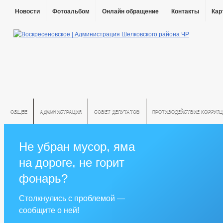
Новости
Фотоальбом
Онлайн обращение
Контакты
Кар
ОБЩЕЕ
АДМИНИСТРАЦИЯ
СОВЕТ ДЕПУТАТОВ
ПРОТИВОДЕЙСТВИЕ КОРРУПЦ
Не убран мусор, яма
на дороге, не горит
фонарь?
Столкнулись с проблемой —
сообщите о ней!