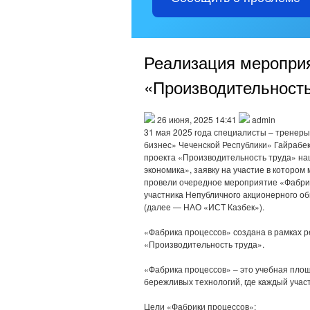
Реализация меропри
«Производительность
26 июня, 2025 14:41
admin
31 мая 2025 года специалисты – тренер
бизнес» Чеченской Республики» Гайрабек
проекта «Производительность труда» на
экономика», заявку на участие в которо
провели очередное мероприятие «Фабрик
участника Непубличного акционерного о
(далее — НАО «ИСТ Казбек»).
«Фабрика процессов» создана в рамках 
«Производительность труда».
«Фабрика процессов» – это учебная пло
бережливых технологий, где каждый учас
Цели «Фабрики процессов»: