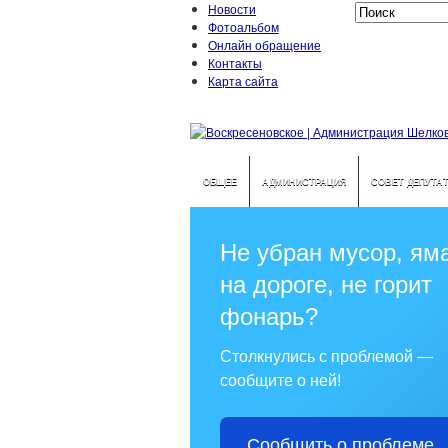
Новости
Фотоальбом
Онлайн обращение
Контакты
Карта сайта
ОБЩЕЕ
АДМИНИСТРАЦИЯ
СОВЕТ ДЕПУТА
Не убран мусор, ям
на дороге, не горит
фонарь?
Столкнулись с проблемой —
сообщите о ней!
Сообщить о проблеме