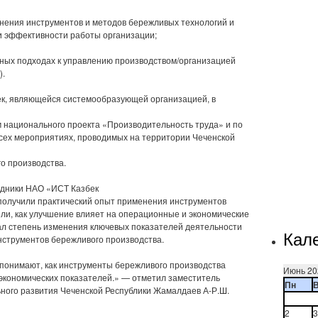
енения инструментов и методов бережливых технологий и
и эффективности работы организации;
ных подходах к управлению производством/организацией
).
к, являющейся системообразующей организацией, в
ом национального проекта «Производительность труда» и по
всех мероприятиях, проводимых на территории Чеченской
о производства.
удники НАО «ИСТ Казбек
получили практический опыт применения инструментов
ели, как улучшение влияет на операционные и экономические
ал степень изменения ключевых показателей деятельности
Кал
нструментов бережливого производства.
 понимают, как инструменты бережливого производства
Июнь 20
экономических показателей.» — отметил заместитель
Пн
ьного развития Чеченской Республики Жамалдаев А-Р.Ш.
2
3