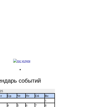
ендарь событий
25
Вт
Ср
Чт
Пт
Сб
Вс
1
4
5
6
7
8