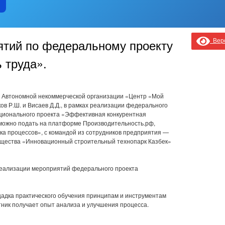
Верс
ятий по федеральному проекту
 труда».
ы Автономной некоммерческой организации «Центр «Мой
ов Р.Ш. и Висаев Д.Д., в рамках реализации федерального
ционального проекта «Эффективная конкурентная
м можно подать на платформе Производительность.рф,
а процессов», с командой из сотрудников предприятия —
бщества «Инновационный строительный технопарк Казбек»
реализации мероприятий федерального проекта
щадка практического обучения принципам и инструментам
тник получает опыт анализа и улучшения процесса.