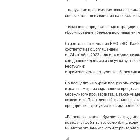
– получение практических навыков прим
оценка степени их влияния на показател
– изменение представления о традицион
(формирование «бережливого мышления
Строительная компания НАО «ИСТ Казбе
соответствии с Соглашением
от 24 октября 2023 года стала участник
сегодняшний день активно участвует во 
Республики
с применением инструментов бережливог
На площадке «Фабрики процессов» сотр
в реальном производственном процессе 
бережливого производства, а также увид
показатели. Проведенный тренинг показ
предприятия в результате применения и
«В процессе такого обучения сотрудники
позволяют добиться высоких финансово-
министра экономического и территориал