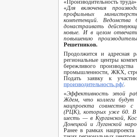
«Производительность труда»,
«
Для включения произво
профильных министерс
компетенций. Ведомства 
донастраивать действую
новые. И в целом отвечат
повышению производител
Решетников.
Продолжится и адресная р
региональные центры компе
бережливого производства
промышленности, ЖКХ, стро
Подать заявку к участ
производительность.рф/
.
«
Эффективность этой раб
Ждем, что коллеги будут 
нацпроекта совместно с 
(РЦК), которых уже 60. 
шесть — в Курганской, Кос
Донецкой и Луганской наро
Ранее в рамках нацпроекта
таких региональных центров.