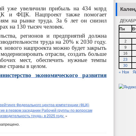
тий уже увеличили прибыль на 434 млрд
Кален
ЦК и ФЦК. Нацпроект также помогает
ниям на рынке труда. За 6 лет он снизил
ДЕКАБР
рах на 130 тысяч человек.
Пн
В
льства, регионов и предприятий должна
водительности труда на 20% к 2030 году.
2
х нового нацпроекта можно будет закрыть
9
 модернизировать отрасли, создать больше
16
абочих мест, обеспечить нужные темпы
23
ике страны в целом.
30
« Ноя
Я
нистерство экономического развития
 рейтинге Федерального центра компетенции (ФЦК)
ие в первом заседании Рабочей группы по вопросам
зводительность труда» в 2025 году.
»
запрещено.