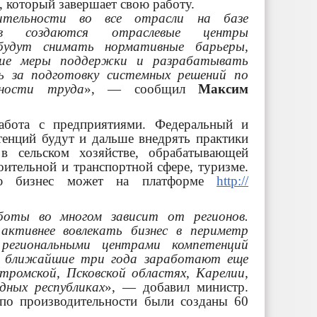
 который завершает свою работу.
дительности во все отрасли на базе
тв создаются отраслевые центры
будут снимать нормативные барьеры,
щие меры поддержки и разрабатывать
ь за подготовку системных решений по
ьности труда
», — сообщил
Максим
абота с предприятиями. Федеральный и
тенций будут и дальше внедрять практики
 в сельском хозяйстве, обрабатывающей
ительной и транспортной сфере, туризме.
ию бизнес может на платформе
http://
оты во многом зависит от регионов.
активнее вовлекать бизнес в периметр
региональными центрами компетенций
В ближайшие три года заработают еще
тромской, Псковской областях, Карелии,
дных республиках
», — добавил министр.
 по производительности были созданы 60