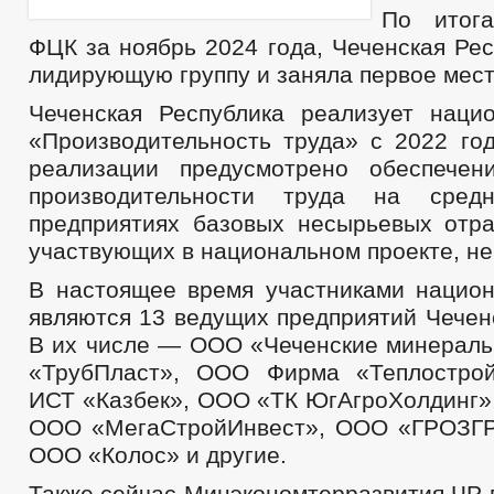
ФИНАНСОВО-ЭКОНОМИЧЕСКОЕ СОСТОЯНИЕ СУБЪЕКТОВ
З
По итог
СОВЕТ ПО ПРЕДПРИНИМАТЕЛЬСТВУ
ИНДИВИДУАЛЬНЫЕ П
ФЦК за ноябрь 2024 года, Чеченская Ре
МУНИЦИПАЛЬНЫЙ КОНТРОЛЬ
МЕСТНЫЕ НАЛОГИ
С
лидирующую группу и заняла первое мест
НОМЕНКЛАТУРА ДЕЛ
СХОД ГРАЖДАН
Чеченская Республика реализует наци
КОМИССИИ
РАБОЧАЯ ГРУППА АНК
РАБОЧАЯ ГРУППА
РЕКОМЕНДАЦИИ
«Производительность труда» с 2022 год
РАБОЧАЯ ГРУППА ПО ПРОФИЛАКТИКЕ ПРАВОНАРУШЕНИЙ
реализации предусмотрено обеспечен
КОМИССИЯ ПО СПИСАНИЮ ЗАДОЛЖЕННОСТИ ПО ПЛАТЕЖАМ В БЮ
производительности труда на сред
ОБЩЕСТВЕННЫЙ СОВЕТ ПО РАССМОТРЕНИЮ ВОПРОСОВ НОРМИРО
предприятиях базовых несырьевых отра
ИНФОРМАЦИЯ О ЛИЦАХ, ПРОПАВШИХ БЕЗ ВЕСТИ
ТЕКСТЫ
участвующих в национальном проекте, не
ЦЕЛЕВЫЕ ПРОГРАММЫ
ЗАКУПКА ТОВАРОВ, РАБОТ И УСЛУГ
В настоящее время участниками национ
ДЕПУТАТЫ
СТРУКТУРА, ПОЛНОМОЧИЯ, З
СОВЕТ ДЕПУТАТОВ
ГРАФИК ПРИЕМА ГРАЖДАН
СВЕДЕНИЯ О
являются 13 ведущих предприятий Чечен
СОЦИАЛЬНЫЙ ПРОЕКТ — МУНИЦИПАЛЬНЫЙ ДЕ
В их числе — ООО «Чеченские минерал
НПА
ПРАВОПРИМЕНИТЕЛЬНАЯ
«ТрубПласт», ООО Фирма «Теплострой
ПРОТИВОДЕЙСТВИЕ КОРРУПЦИИ
АНТИКОРРУПЦИОННАЯ ЭКСПЕРТИЗА
ИСТ «Казбек», ООО «ТК ЮгАгроХолдинг»
ФОРМЫ ДОКУМЕНТОВ, СВЯЗАННЫХ С
ООО «МегаСтройИнвест», ООО «ГРОЗ
СВЕДЕНИЯ О ДОХОДАХ, РАСХОДАХ, ОБ ИМУЩЕСТВЕ И ОБЯЗАТЕЛ
ООО «Колос» и другие.
КОМИССИЯ ПО СОБЛЮДЕНИЮ ТРЕБОВАНИЙ К СЛУЖЕБНОМУ ПОВЕ
Также сейчас Минэкономтерразвития ЧР 
ОБРАТНАЯ СВЯЗЬ ДЛЯ СООБЩЕНИЙ О ФАКТАХ КОРРУПЦИИ