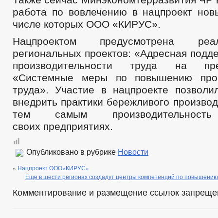
УСТАВ
ПЕРЕЧНИ ПОРУЧЕНИЙ
2021
работа по вовлечению в нацпроект новы
ПРАВОВЫЕ АКТЫ
2020
2019
2018
числе которых ООО «КИРУС».
ПРОЕКТЫ К ОБСУЖДЕНИЮ
ПРОЕКТЫ РЕШЕНИЙ
Нацпроектом предусмотрена реа
ПРОЕКТЫ РЕШЕНИЙ О ВНЕСЕНИ
региональных проектов: «Адресная подд
ПРОЕКТЫ АДМИНИСТРАТИВНЫХ РЕГЛАМЕНТОВ
_
производительности труда на пр
РЕЗУЛЬТАТЫ ПУБЛИЧНЫХ СЛУШАНИЙ
ПЕРЕЧЕНЬ НПА, С
«Системные меры по повышению прои
АДМИНИСТРАТИВНЫЕ РЕГЛАМЕНТЫ
ПОСТАНОВЛЕНИЯ АД
труда». Участие в нацпроекте позволи
ПРИКАЗЫ
ПРОТЕСТЫ
РЕЕСТР НПА
ПОРЯДОК
внедрить практики бережливого производ
ФЕДЕРАЛЬНЫЕ ЗАКОНЫ
тем самым производительнос
БЮДЖЕТ ПО ГОДАМ
БЮДЖЕТ
ОТЧЕТ ОБ ИСПОЛНЕНИИ БЮДЖЕТА
_
своих предприятиях.
ПРЕДОСТАВЛЕНИЕ УСЛУГ ИНВАЛИДАМ
МУНИЦИПАЛЬНЫЕ УСЛУГИ
СТАНДАРТЫ МУНИЦИПАЛЬНЫХ УСЛУГ
Опубликовано в рубрике
Новости
ПЕРЕЧЕНЬ НПА, СОДЕРЖАЩИХ ОБЯЗАТЕЛЬНЫЕ ТРЕБОВАНИЯ, С
«
КОНТРОЛЮ
Нацпроект ООО«КИРУС»
Еще в шести регионах создадут центры компетенций по повышению
ПЕРЕЧЕНЬ НПА ПО ЗЕМЕЛЬНОМУ КОНТРОЛЮ
Комментирование и размещение ссылок запреще
ОБРАЩЕНИЕ К ГЛАВЕ
ИНТЕРНЕТ ПРИЕМН
ПРИЕМ ГРАЖДАН
ОБЗОРЫ ОБРАЩЕНИЙ ГРАЖДАН
ФОРМА О
РЕГЛАМЕНТ РАССМОТРЕНИЯ ОБРАЩЕНИЙ