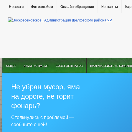
Новости
Фотоальбом
Онлайн обращение
Контакты
Кар
ОБЩЕЕ
АДМИНИСТРАЦИЯ
СОВЕТ ДЕПУТАТОВ
ПРОТИВОДЕЙСТВИЕ КОРРУПЦ
Не убран мусор, яма
на дороге, не горит
фонарь?
Столкнулись с проблемой —
сообщите о ней!