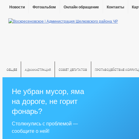
Новости
Фотоальбом
Онлайн обращение
Контакты
Кар
ОБЩЕЕ
АДМИНИСТРАЦИЯ
СОВЕТ ДЕПУТАТОВ
ПРОТИВОДЕЙСТВИЕ КОРРУПЦ
Не убран мусор, яма
на дороге, не горит
фонарь?
Столкнулись с проблемой —
сообщите о ней!