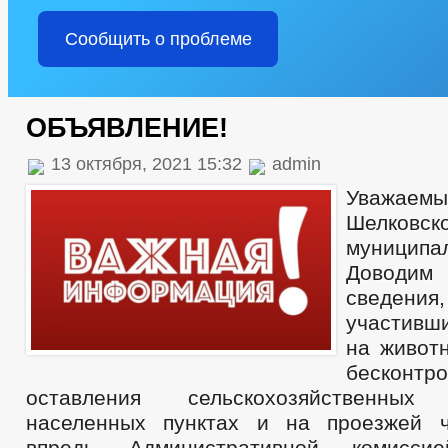
Сообщить о проблеме
ОБЪЯВЛЕНИЕ!
13 октября, 2021 15:32
admin
Уважае
Шелковск
муниципа
Доводи
сведения
участивш
на животн
бесконтро
оставления сельскохозяйственн
населенных пунктах и на проезжей ч
впредь Административной комиссие