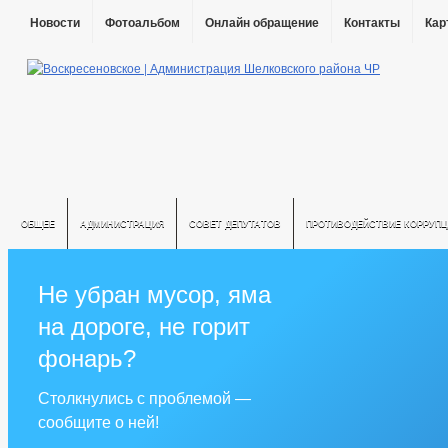
Новости
Фотоальбом
Онлайн обращение
Контакты
Кар
ОБЩЕЕ
АДМИНИСТРАЦИЯ
СОВЕТ ДЕПУТАТОВ
ПРОТИВОДЕЙСТВИЕ КОРРУПЦ
Не убран мусор, яма
на дороге, не горит
фонарь?
Столкнулись с проблемой —
сообщите о ней!