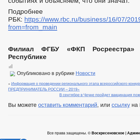
событиях и объясняем, что они значат.
Подробне
РБК:
https://www.rbc.ru/business/16/07/
from=from_main
Филиал ФГБУ «ФКП Росреестра» 
Республике
Опубликовано в рубрике
Новости
«
Информация о проведении регионального этапа всероссийского конк
ПРЕДПРИНИМАТЕЛЬ РОССИИ – 2019»
В сентябре в Чечне пройдет вакцинация по
Вы можете
оставить комментарий
, или
ссылку
на 
Все права защищены. ©
Воскресеновское | Админ