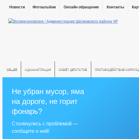
Новости
Фотоальбом
Онлайн обращение
Контакты
Кар
ОБЩЕЕ
АДМИНИСТРАЦИЯ
СОВЕТ ДЕПУТАТОВ
ПРОТИВОДЕЙСТВИЕ КОРРУПЦ
Не убран мусор, яма
на дороге, не горит
фонарь?
Столкнулись с проблемой —
сообщите о ней!