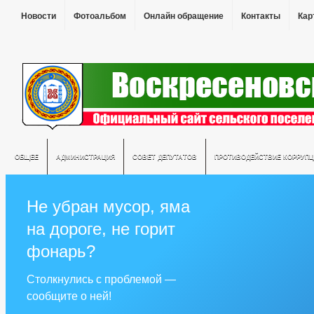
Новости
Фотоальбом
Онлайн обращение
Контакты
Кар
ОБЩЕЕ
АДМИНИСТРАЦИЯ
СОВЕТ ДЕПУТАТОВ
ПРОТИВОДЕЙСТВИЕ КОРРУПЦ
Не убран мусор, яма
на дороге, не горит
фонарь?
Столкнулись с проблемой —
сообщите о ней!