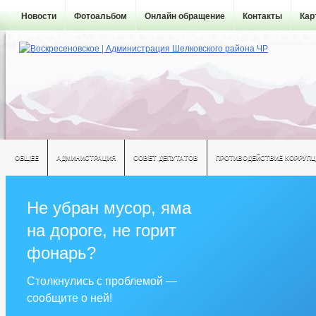
Новости
Фотоальбом
Онлайн обращение
Контакты
Кар
ОБЩЕЕ
АДМИНИСТРАЦИЯ
СОВЕТ ДЕПУТАТОВ
ПРОТИВОДЕЙСТВИЕ КОРРУПЦ
Не убран мусор, яма
на дороге, не горит
фонарь?
Столкнулись с проблемой —
сообщите о ней!