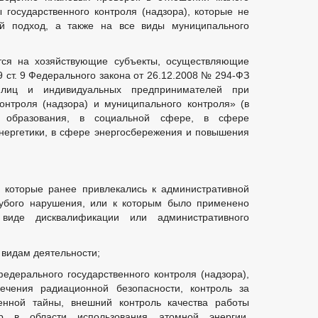
 государственного контроля (надзора), которые не
й подход, а также на все виды муниципального
тся на хозяйствующие субъекты, осуществляющие
9 ст. 9 Федерального закона от 26.12.2008 № 294-ФЗ
лиц и индивидуальных предпринимателей при
онтроля (надзора) и муниципального контроля» (в
 образования, в социальной сфере, в сфере
нергетики, в сфере энергосбережения и повышения
орые ранее привлекались к административной
рубого нарушения, или к которым было применено
 виде дисквалификации или административного
идам деятельности;
ального государственного контроля (надзора),
ечения радиационной безопасности, контроль за
енной тайны, внешний контроль качества работы
ор в области использования атомной энергии,