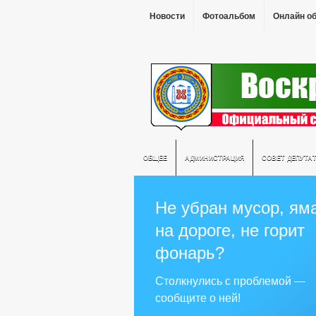
Новости
Фотоальбом
Онлайн о
ОБЩЕЕ
АДМИНИСТРАЦИЯ
СОВЕТ ДЕПУТА
Не убран мусор, ям
на дороге, не горит
фонарь?
Столкнулись с проблемой —
сообщите о ней!