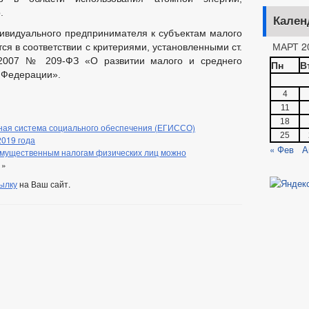
.
Кален
ивидуального предпринимателя к субъектам малого
МАРТ 2
я в соответствии с критериями, установленными ст.
.2007 № 209-ФЗ «О развитии малого и среднего
Пн
В
 Федерации».
4
11
18
ная система социального обеспечения (ЕГИССО)
25
2019 года
« Фев
А
имущественным налогам физических лиц можно
»
ылку
на Ваш сайт.