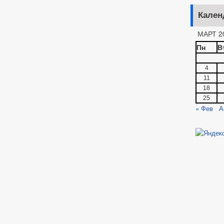
Кален
МАРТ 2
Пн
В
4
11
18
25
« Фев
А