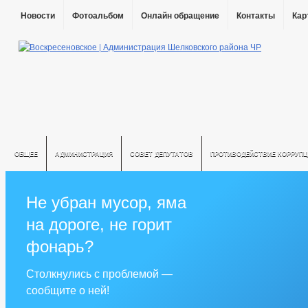
Новости
Фотоальбом
Онлайн обращение
Контакты
Кар
ОБЩЕЕ
АДМИНИСТРАЦИЯ
СОВЕТ ДЕПУТАТОВ
ПРОТИВОДЕЙСТВИЕ КОРРУПЦ
Не убран мусор, яма
на дороге, не горит
фонарь?
Столкнулись с проблемой —
сообщите о ней!