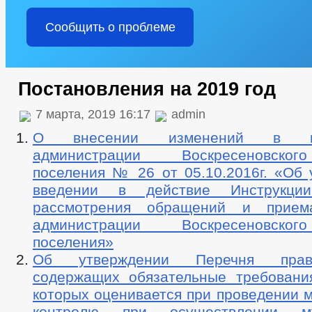
Сообщить о проблеме
Постановления на 2019 год
7 марта, 2019 16:17
admin
О внесении изменений в пос
администрации Воскресеновског
поселения № 26 от 05.10.2016г. «Об 
введении в действие Инструкци
рассмотрения обращений и прие
администрации Воскресеновског
поселения»
Об утверждении Перечня прав
содержащих обязательные требовани
которых оценивается при проведении 
контролю при осуществлении му