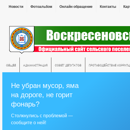
Новости
Фотоальбом
Онлайн обращение
Контакты
Кар
ОБЩЕЕ
АДМИНИСТРАЦИЯ
СОВЕТ ДЕПУТАТОВ
ПРОТИВОДЕЙСТВИЕ КОРРУПЦ
Не убран мусор, яма
на дороге, не горит
фонарь?
Столкнулись с проблемой —
сообщите о ней!