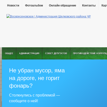
Новости
Фотоальбом
Онлайн обращение
Контакты
Кар
ОБЩЕЕ
АДМИНИСТРАЦИЯ
СОВЕТ ДЕПУТАТОВ
ПРОТИВОДЕЙСТВИЕ КОРРУПЦ
Не убран мусор, яма
на дороге, не горит
фонарь?
Столкнулись с проблемой —
сообщите о ней!