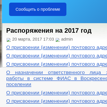
Сообщить о проблеме
Распоряжения на 2017 год
20 марта, 2017 17:03
admin
О присвоении (изменении) почтового адр
О присвоении (изменении) почтового адр
О присвоении (изменении) почтового адр
О назначении ответственного лица 
работы в системе ФИАС в Воскресено
поселении
О присвоении (изменении) почтового адр
О присвоении (изменении) почтового адр