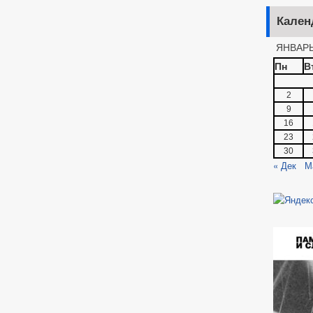
Кален
ЯНВАРЬ
Пн
В
2
9
16
23
30
« Дек
М