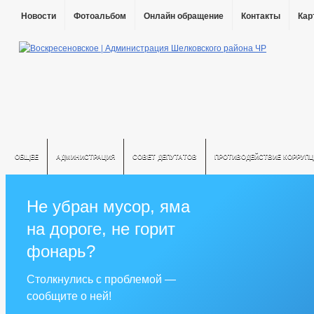
Новости
Фотоальбом
Онлайн обращение
Контакты
Кар
ОБЩЕЕ
АДМИНИСТРАЦИЯ
СОВЕТ ДЕПУТАТОВ
ПРОТИВОДЕЙСТВИЕ КОРРУПЦ
Не убран мусор, яма
на дороге, не горит
фонарь?
Столкнулись с проблемой —
сообщите о ней!