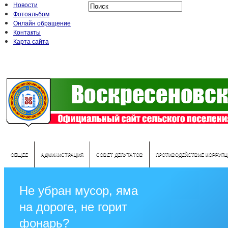
Новости
Фотоальбом
Онлайн обращение
Контакты
Карта сайта
ОБЩЕЕ
АДМИНИСТРАЦИЯ
СОВЕТ ДЕПУТАТОВ
ПРОТИВОДЕЙСТВИЕ КОРРУПЦ
Не убран мусор, яма
на дороге, не горит
фонарь?