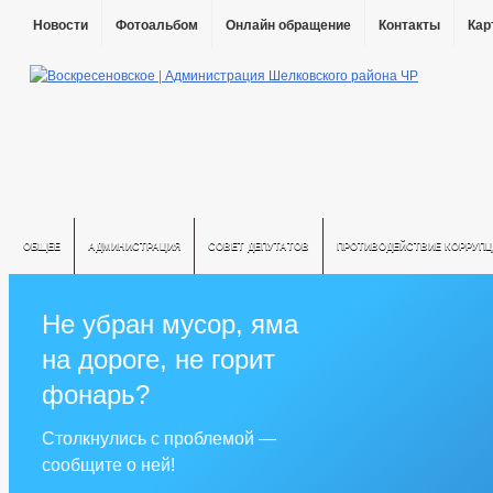
Новости
Фотоальбом
Онлайн обращение
Контакты
Кар
ОБЩЕЕ
АДМИНИСТРАЦИЯ
СОВЕТ ДЕПУТАТОВ
ПРОТИВОДЕЙСТВИЕ КОРРУПЦ
Не убран мусор, яма
на дороге, не горит
фонарь?
Столкнулись с проблемой —
сообщите о ней!