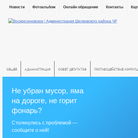
Новости
Фотоальбом
Онлайн обращение
Контакты
Кар
ОБЩЕЕ
АДМИНИСТРАЦИЯ
СОВЕТ ДЕПУТАТОВ
ПРОТИВОДЕЙСТВИЕ КОРРУПЦ
Не убран мусор, яма
на дороге, не горит
фонарь?
Столкнулись с проблемой —
сообщите о ней!