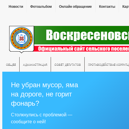
Новости
Фотоальбом
Онлайн обращение
Контакты
Кар
ОБЩЕЕ
АДМИНИСТРАЦИЯ
СОВЕТ ДЕПУТАТОВ
ПРОТИВОДЕЙСТВИЕ КОРРУПЦ
Не убран мусор, яма
на дороге, не горит
фонарь?
Столкнулись с проблемой —
сообщите о ней!