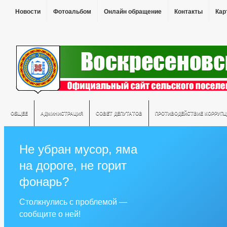
Новости
Фотоальбом
Онлайн обращение
Контакты
Кар
ОБЩЕЕ
АДМИНИСТРАЦИЯ
СОВЕТ ДЕПУТАТОВ
ПРОТИВОДЕЙСТВИЕ КОРРУПЦ
Не убран мусор, яма
на дороге, не горит
фонарь?
Столкнулись с проблемой —
сообщите о ней!