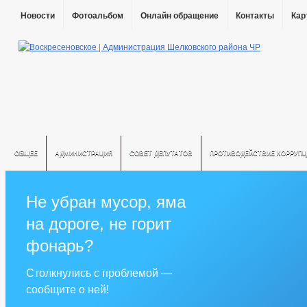
Новости
Фотоальбом
Онлайн обращение
Контакты
Кар
ОБЩЕЕ
АДМИНИСТРАЦИЯ
СОВЕТ ДЕПУТАТОВ
ПРОТИВОДЕЙСТВИЕ КОРРУПЦ
Не убран мусор, яма
на дороге, не горит
фонарь?
Столкнулись с проблемой —
сообщите о ней!