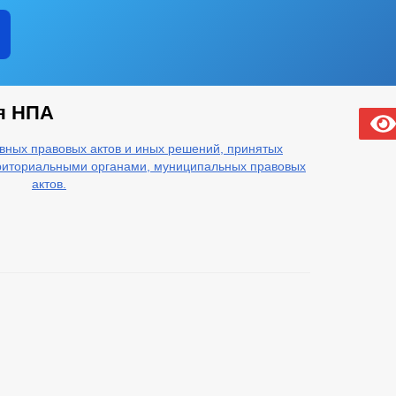
я НПА
ных правовых актов и иных решений, принятых
рриториальными органами, муниципальных правовых
актов.