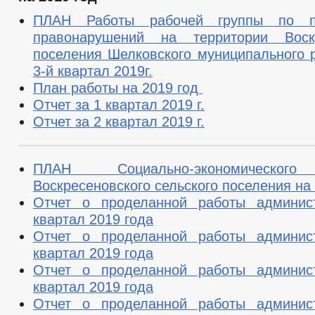
ФИНАНСОВО-ЭКОНОМИЧЕСКОЕ СОСТОЯНИЕ СУБЪЕКТОВ
З
ПЛАН Работы рабочей группы по пр
СОВЕТ ПО ПРЕДПРИНИМАТЕЛЬСТВУ
ИНДИВИДУАЛЬНЫЕ П
правонарушений на территории Воскр
МУНИЦИПАЛЬНЫЙ КОНТРОЛЬ
МЕСТНЫЕ НАЛОГИ
С
поселения Шелковского муниципального 
НОМЕНКЛАТУРА ДЕЛ
СХОД ГРАЖДАН
3-й квартал 2019г.
КОМИССИИ
РАБОЧАЯ ГРУППА АНК
РАБОЧАЯ ГРУППА
РЕКОМЕНДАЦИИ
План работы на 2019 год
РАБОЧАЯ ГРУППА ПО ПРОФИЛАКТИКЕ ПРАВОНАРУШЕНИЙ
Отчет за 1 квартал 2019 г.
КОМИССИЯ ПО СПИСАНИЮ ЗАДОЛЖЕННОСТИ ПО ПЛАТЕЖАМ В БЮ
Отчет за 2 квартал 2019 г.
ОБЩЕСТВЕННЫЙ СОВЕТ ПО РАССМОТРЕНИЮ ВОПРОСОВ НОРМИРО
ИНФОРМАЦИЯ О ЛИЦАХ, ПРОПАВШИХ БЕЗ ВЕСТИ
ТЕКСТЫ
ЦЕЛЕВЫЕ ПРОГРАММЫ
ЗАКУПКА ТОВАРОВ, РАБОТ И УСЛУГ
ПЛАН Социально-экономического
ДЕПУТАТЫ
СТРУКТУРА, ПОЛНОМОЧИЯ, З
Воскресеновского сельского поселения на 
СОВЕТ ДЕПУТАТОВ
ГРАФИК ПРИЕМА ГРАЖДАН
СВЕДЕНИЯ О
Отчет о проделанной работы админис
СОЦИАЛЬНЫЙ ПРОЕКТ — МУНИЦИПАЛЬНЫЙ ДЕ
квартал 2019 года
НПА
ПРАВОПРИМЕНИТЕЛЬНАЯ
Отчет о проделанной работы админис
ПРОТИВОДЕЙСТВИЕ КОРРУПЦИИ
АНТИКОРРУПЦИОННАЯ ЭКСПЕРТИЗА
квартал 2019 года
ФОРМЫ ДОКУМЕНТОВ, СВЯЗАННЫХ С
Отчет о проделанной работы админис
СВЕДЕНИЯ О ДОХОДАХ, РАСХОДАХ, ОБ ИМУЩЕСТВЕ И ОБЯЗАТЕЛ
квартал 2019 года
КОМИССИЯ ПО СОБЛЮДЕНИЮ ТРЕБОВАНИЙ К СЛУЖЕБНОМУ ПОВЕ
Отчет о проделанной работы админис
ОБРАТНАЯ СВЯЗЬ ДЛЯ СООБЩЕНИЙ О ФАКТАХ КОРРУПЦИИ