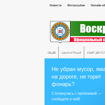
Новости
Фотоальбом
Онлайн о
ОБЩЕЕ
АДМИНИСТРАЦИЯ
СОВЕТ ДЕПУТА
Не убран мусор, ям
на дороге, не горит
фонарь?
Столкнулись с проблемой —
сообщите о ней!