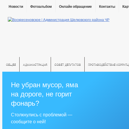
Новости
Фотоальбом
Онлайн обращение
Контакты
Кар
ОБЩЕЕ
АДМИНИСТРАЦИЯ
СОВЕТ ДЕПУТАТОВ
ПРОТИВОДЕЙСТВИЕ КОРРУПЦ
Не убран мусор, яма
на дороге, не горит
фонарь?
Столкнулись с проблемой —
сообщите о ней!