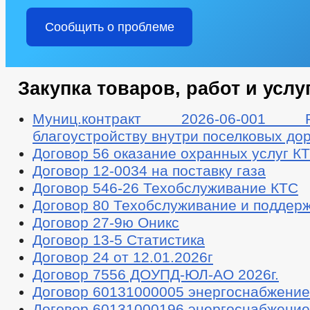
Сообщить о проблеме
Закупка товаров, работ и услу
Муниц.контракт 2026-06-001
благоустройству внутри поселковых до
Договор 56 оказание охранных услуг К
Договор 12-0034 на поставку газа
Договор 546-26 Техобслуживание КТС
Договор 80 Техобслуживание и поддерж
Договор 27-9ю Оникс
Договор 13-5 Статистика
Договор 24 от 12.01.2026г
Договор 7556 ДОУПД-ЮЛ-АО 2026г.
Договор 60131000005 энергоснабжение
Договор 60131000196 энергоснабжение