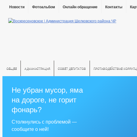
Новости
Фотоальбом
Онлайн обращение
Контакты
Кар
ОБЩЕЕ
АДМИНИСТРАЦИЯ
СОВЕТ ДЕПУТАТОВ
ПРОТИВОДЕЙСТВИЕ КОРРУПЦ
Не убран мусор, яма
на дороге, не горит
фонарь?
Столкнулись с проблемой —
сообщите о ней!