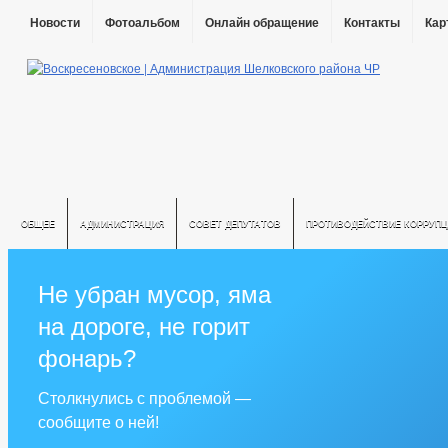
Новости
Фотоальбом
Онлайн обращение
Контакты
Кар
ОБЩЕЕ
АДМИНИСТРАЦИЯ
СОВЕТ ДЕПУТАТОВ
ПРОТИВОДЕЙСТВИЕ КОРРУПЦ
Не убран мусор, яма
на дороге, не горит
фонарь?
Столкнулись с проблемой —
сообщите о ней!