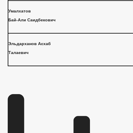
Умалхатов
Бай-Али Саидбекович
Эльдарханов Асхаб
Талаевич