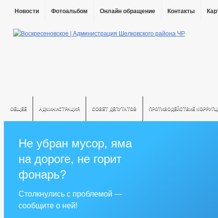
Новости
Фотоальбом
Онлайн обращение
Контакты
Кар
ОБЩЕЕ
АДМИНИСТРАЦИЯ
СОВЕТ ДЕПУТАТОВ
ПРОТИВОДЕЙСТВИЕ КОРРУПЦ
Не убран мусор, яма
на дороге, не горит
фонарь?
Столкнулись с проблемой —
сообщите о ней!