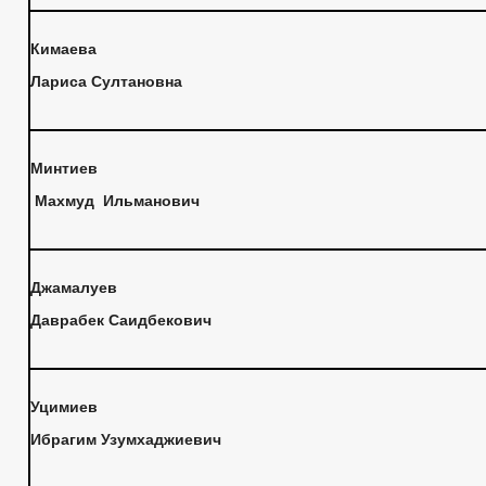
Кимаева
Лариса Султановна
Минтиев
Махмуд Ильманович
Джамалуев
Даврабек Саидбекович
Уцимиев
Ибрагим Узумхаджиевич