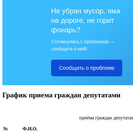
Не убран мусор, яма
на дороге, не горит
фонарь?
Столкнулись с проблемой —
сообщите о ней!
Сообщить о проблеме
График приема граждан депутатами
приёма граждан депутатам
№
Ф.И.О.