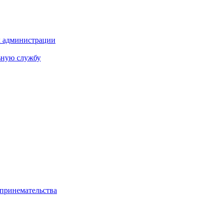
х администрации
ьную службу
дпринемательства