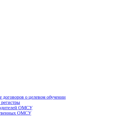
е договоров о целевом обучении
 регистры
оводителей ОМСУ
мственных ОМСУ