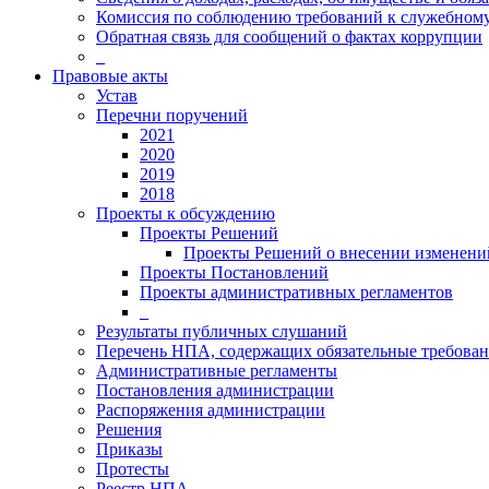
Комиссия по соблюдению требований к служебному
Обратная связь для сообщений о фактах коррупции
_
Правовые акты
Устав
Перечни поручений
2021
2020
2019
2018
Проекты к обсуждению
Проекты Решений
Проекты Решений о внесении изменений
Проекты Постановлений
Проекты административных регламентов
_
Результаты публичных слушаний
Перечень НПА, содержащих обязательные требова
Административные регламенты
Постановления администрации
Распоряжения администрации
Решения
Приказы
Протесты
Реестр НПА