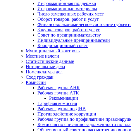
Информационная поддержка
Информационные материалы
Число замещенных рабочих мест
Оборот товаров, работ и услуг
Финансово-экономическое состояние субъект
Закупка товаров, работ и услуг
Совет по предпринимательству
Индивидуальные предприниматели
Координационный совет
Муниципальный контроль
Местные налоги
Статистические данные
Нотариальные дела
Номенклатура дел
Сход граждан
Комиссии
Рабочая группа АНК
Рабочая группа АТК
Рекомендации
Тарифная комиссия
Рабочая группа по ДНВ
Противодействие коррупции
Рабочая группа по профилактике правонаруш
Комиссия по списанию задолженности по пл
Общественный совет по рассмотрению вопрос