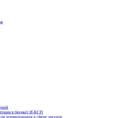
ов
ений
атежам в бюджет И-КСП
ов нормирования в сфере закупок