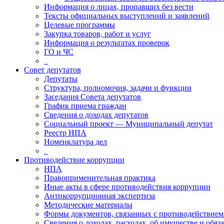
Информация о лицах, пропавших без вести
Тексты официальных выступлений и заявлений
Целевые программы
Закупка товаров, работ и услуг
Информация о результатах проверок
ГО и ЧС
_
Совет депутатов
Депутаты
Структура, полномочия, задачи и функции
Заседания Совета депутатов
График приема граждан
Сведения о доходах депутатов
Социальный проект — Муниципальный депутат
Реестр НПА
Номенклатура дел
_
Противодействие коррупции
НПА
Правоприменительная практика
Иные акты в сфере противодействия коррупции
Антикоррупционная экспертиза
Методические материалы
Формы документов, связанных с противодействием
Сведения о доходах, расходах, об имуществе и обяз